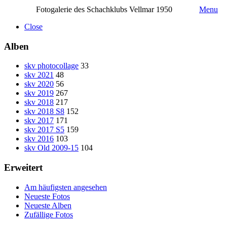
Fotogalerie des Schachklubs Vellmar 1950
Menu
Close
Alben
skv photocollage
33
skv 2021
48
skv 2020
56
skv 2019
267
skv 2018
217
skv 2018 S8
152
skv 2017
171
skv 2017 S5
159
skv 2016
103
skv Old 2009-15
104
Erweitert
Am häufigsten angesehen
Neueste Fotos
Neueste Alben
Zufällige Fotos