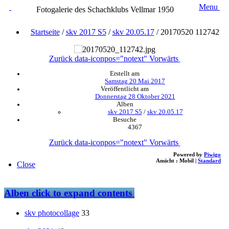
Menu
Fotogalerie des Schachklubs Vellmar 1950
Startseite
/
skv 2017 S5
/
skv 20.05.17
/
20170520 112742
Zurück
data-iconpos="notext"
Vorwärts
Erstellt am
Samstag 20 Mai 2017
Veröffentlicht am
Donnerstag 28 Oktober 2021
Alben
skv 2017 S5
/
skv 20.05.17
Besuche
4367
Zurück
data-iconpos="notext"
Vorwärts
Powered by
Piwigo
Ansicht :
Mobil
|
Standard
Close
Alben
click to expand contents
skv photocollage
33