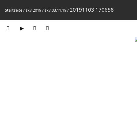
20191103 170658
Startseite
/
skv 2019
/
skv 03.11.19
/