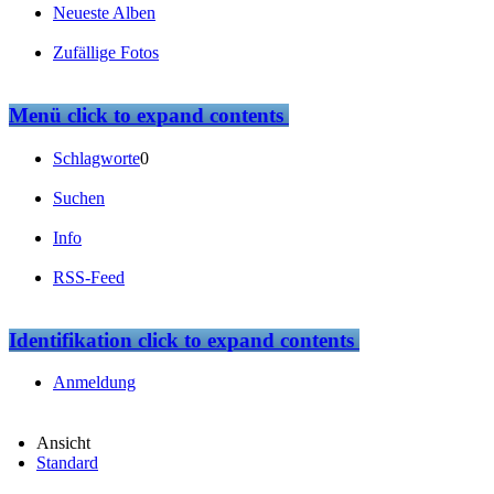
Neueste Alben
Zufällige Fotos
Menü
click to expand contents
Schlagworte
0
Suchen
Info
RSS-Feed
Identifikation
click to expand contents
Anmeldung
Ansicht
Standard