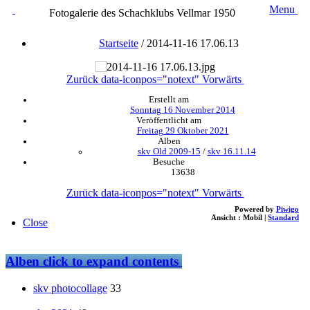
Menu
Fotogalerie des Schachklubs Vellmar 1950
Startseite
/
2014-11-16 17.06.13
Zurück
data-iconpos="notext"
Vorwärts
Erstellt am
Sonntag 16 November 2014
Veröffentlicht am
Freitag 29 Oktober 2021
Alben
skv Old 2009-15
/
skv 16.11.14
Besuche
13638
Zurück
data-iconpos="notext"
Vorwärts
Powered by
Piwigo
Ansicht :
Mobil
|
Standard
Close
Alben
click to expand contents
skv photocollage
33