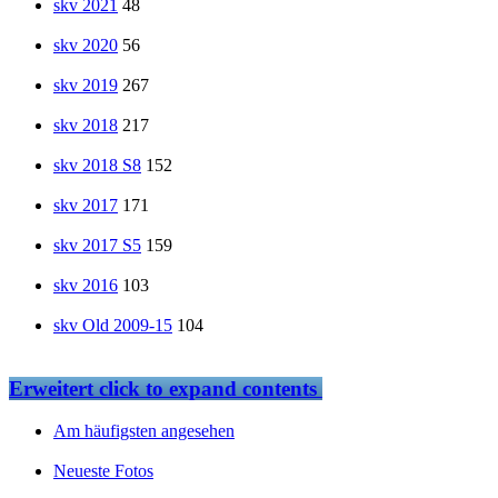
skv 2021
48
skv 2020
56
skv 2019
267
skv 2018
217
skv 2018 S8
152
skv 2017
171
skv 2017 S5
159
skv 2016
103
skv Old 2009-15
104
Erweitert
click to expand contents
Am häufigsten angesehen
Neueste Fotos