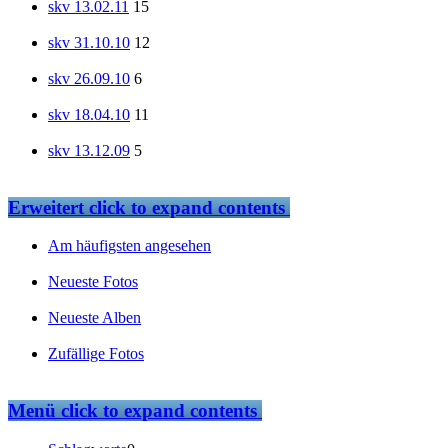
skv 13.02.11
15
skv 31.10.10
12
skv 26.09.10
6
skv 18.04.10
11
skv 13.12.09
5
Erweitert
click to expand contents
Am häufigsten angesehen
Neueste Fotos
Neueste Alben
Zufällige Fotos
Menü
click to expand contents