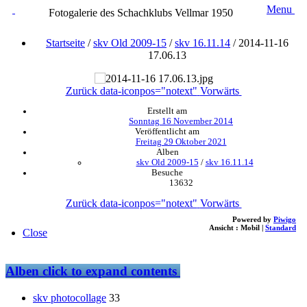
Menu
Fotogalerie des Schachklubs Vellmar 1950
Startseite
/
skv Old 2009-15
/
skv 16.11.14
/
2014-11-16
17.06.13
Zurück
data-iconpos="notext"
Vorwärts
Erstellt am
Sonntag 16 November 2014
Veröffentlicht am
Freitag 29 Oktober 2021
Alben
skv Old 2009-15
/
skv 16.11.14
Besuche
13632
Zurück
data-iconpos="notext"
Vorwärts
Powered by
Piwigo
Ansicht :
Mobil
|
Standard
Close
Alben
click to expand contents
skv photocollage
33