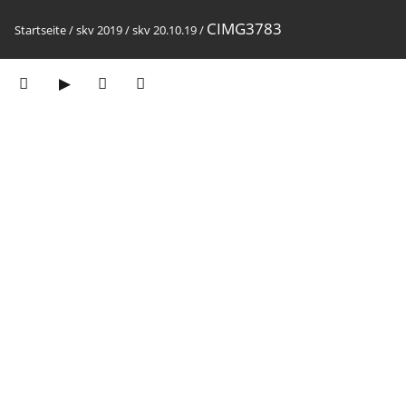
CIMG3783
Startseite
/
skv 2019
/
skv 20.10.19
/