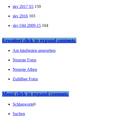
skv 2017 S5
159
skv 2016
103
skv Old 2009-15
104
Erweitert
click to expand contents
Am häufigsten angesehen
Neueste Fotos
Neueste Alben
Zufällige Fotos
Menü
click to expand contents
Schlagworte
0
Suchen