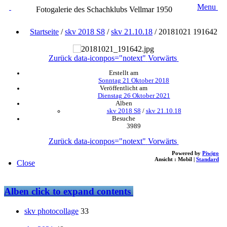
Menu
Fotogalerie des Schachklubs Vellmar 1950
Startseite
/
skv 2018 S8
/
skv 21.10.18
/
20181021 191642
Zurück
data-iconpos="notext"
Vorwärts
Erstellt am
Sonntag 21 Oktober 2018
Veröffentlicht am
Dienstag 26 Oktober 2021
Alben
skv 2018 S8
/
skv 21.10.18
Besuche
3989
Zurück
data-iconpos="notext"
Vorwärts
Powered by
Piwigo
Ansicht :
Mobil
|
Standard
Close
Alben
click to expand contents
skv photocollage
33