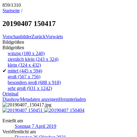
859/1310
Startseite
/
20190407 150417
Vorschaubilder
Zurück
Vorwärts
Bildgrößen
Bildgrößen
winzig
(180 x 240)
ziemlich klein
(243 x 324)
klein
(324 x 432)
✔
mittel
(445 x 594)
groß
(567 x 756)
besonders groß
(688 x 918)
sehr groß
(931 x 1242)
Original
Diashow
Metadaten anzeigen
Herunterladen
Erstellt am
Sonntag 7 April 2019
Veröffentlicht am