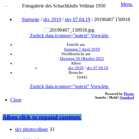
Menu
Fotogalerie des Schachklubs Vellmar 1950
Startseite
/
skv 2019
/
skv 07.04.19
/
20190407 150918
Zurück
data-iconpos="notext"
Vorwärts
Erstellt am
Sonntag 7 April 2019
Veröffentlicht am
Dienstag 26 Oktober 2021
Alben
skv 2019
/
skv 07.04.19
Besuche
10442
Zurück
data-iconpos="notext"
Vorwärts
Powered by
Piwigo
Ansicht :
Mobil
|
Standard
Close
Alben
click to expand contents
skv photocollage
33