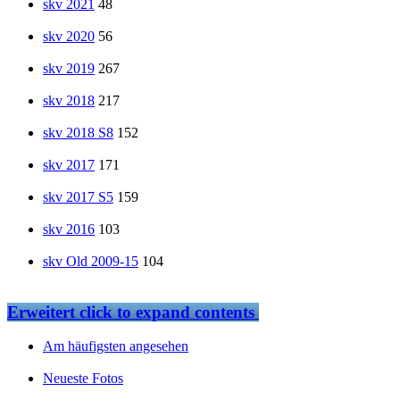
skv 2021
48
skv 2020
56
skv 2019
267
skv 2018
217
skv 2018 S8
152
skv 2017
171
skv 2017 S5
159
skv 2016
103
skv Old 2009-15
104
Erweitert
click to expand contents
Am häufigsten angesehen
Neueste Fotos