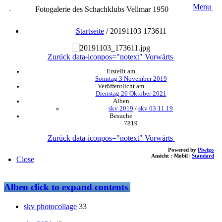
Menu
Fotogalerie des Schachklubs Vellmar 1950
Startseite
/
20191103 173611
Zurück
data-iconpos="notext"
Vorwärts
Erstellt am
Sonntag 3 November 2019
Veröffentlicht am
Dienstag 26 Oktober 2021
Alben
skv 2019
/
skv 03.11.19
Besuche
7819
Zurück
data-iconpos="notext"
Vorwärts
Powered by
Piwigo
Ansicht :
Mobil
|
Standard
Close
Alben
click to expand contents
skv photocollage
33