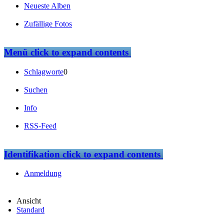
Neueste Alben
Zufällige Fotos
Menü
click to expand contents
Schlagworte
0
Suchen
Info
RSS-Feed
Identifikation
click to expand contents
Anmeldung
Ansicht
Standard