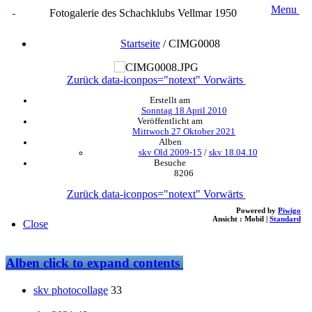
Menu
Fotogalerie des Schachklubs Vellmar 1950
Startseite
/
CIMG0008
Zurück
data-iconpos="notext"
Vorwärts
Erstellt am
Sonntag 18 April 2010
Veröffentlicht am
Mittwoch 27 Oktober 2021
Alben
skv Old 2009-15
/
skv 18.04.10
Besuche
8206
Zurück
data-iconpos="notext"
Vorwärts
Powered by
Piwigo
Ansicht :
Mobil
|
Standard
Close
Alben
click to expand contents
skv photocollage
33