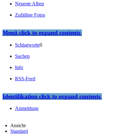
Neueste Alben
Zufällige Fotos
Menü
click to expand contents
Schlagworte
0
Suchen
Info
RSS-Feed
Identifikation
click to expand contents
Anmeldung
Ansicht
Standard