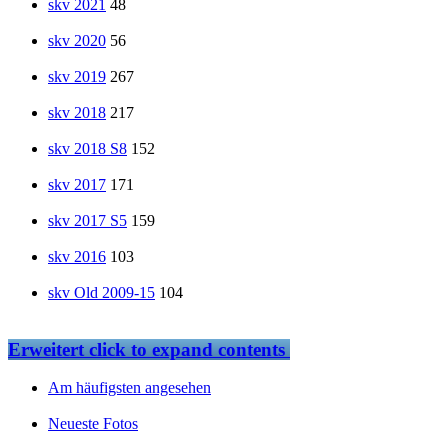
skv 2021
48
skv 2020
56
skv 2019
267
skv 2018
217
skv 2018 S8
152
skv 2017
171
skv 2017 S5
159
skv 2016
103
skv Old 2009-15
104
Erweitert
click to expand contents
Am häufigsten angesehen
Neueste Fotos