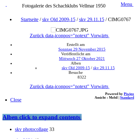
Menu
Fotogalerie des Schachklubs Vellmar 1950
Startseite
/
skv Old 2009-15
/
skv 29.11.15
/
CIMG0767
Zurück
data-iconpos="notext"
Vorwärts
Erstellt am
Sonntag 29 November 2015
Veröffentlicht am
Mittwoch 27 Oktober 2021
Alben
skv Old 2009-15
/
skv 29.11.15
Besuche
8322
Zurück
data-iconpos="notext"
Vorwärts
Powered by
Piwigo
Ansicht :
Mobil
|
Standard
Close
Alben
click to expand contents
skv photocollage
33