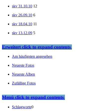
skv 31.10.10
12
skv 26.09.10
6
skv 18.04.10
11
skv 13.12.09
5
Erweitert
click to expand contents
Am häufigsten angesehen
Neueste Fotos
Neueste Alben
Zufällige Fotos
Menü
click to expand contents
Schlagworte
0