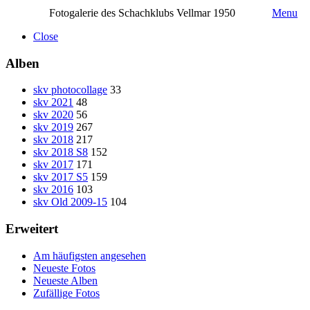
Fotogalerie des Schachklubs Vellmar 1950
Menu
Close
Alben
skv photocollage
33
skv 2021
48
skv 2020
56
skv 2019
267
skv 2018
217
skv 2018 S8
152
skv 2017
171
skv 2017 S5
159
skv 2016
103
skv Old 2009-15
104
Erweitert
Am häufigsten angesehen
Neueste Fotos
Neueste Alben
Zufällige Fotos