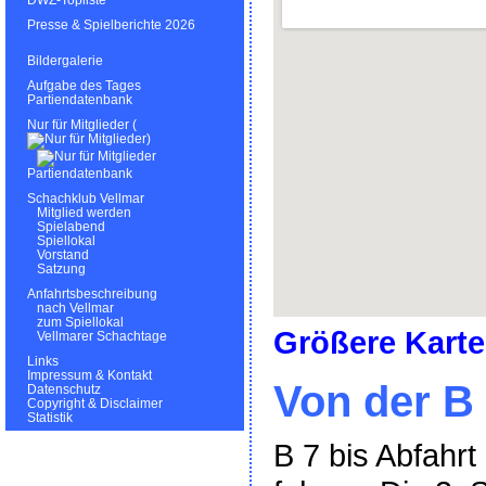
DWZ-Topliste
Presse & Spielberichte 2026
Bildergalerie
Aufgabe des Tages
Partiendatenbank
Nur für Mitglieder (
)
Partiendatenbank
Schachklub Vellmar
Mitglied werden
Spielabend
Spiellokal
Vorstand
Satzung
Anfahrtsbeschreibung
nach Vellmar
zum Spiellokal
Größere Karte
Vellmarer Schachtage
Links
Impressum & Kontakt
Von der B
Datenschutz
Copyright & Disclaimer
Statistik
B 7 bis Abfahrt