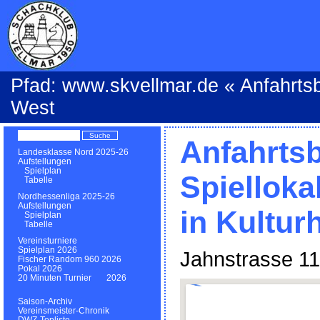
Pfad:
www.skvellmar.de
«
Anfahrts
West
Anfahrts
Landesklasse Nord 2025-26
Aufstellungen
Spielplan
Spielloka
Tabelle
Nordhessenliga 2025-26
Aufstellungen
in Kultur
Spielplan
Tabelle
Vereinsturniere
Spielplan 2026
Jahnstrasse 11
Fischer Random 960 2026
Pokal 2026
20 Minuten Turnier 2026
Saison-Archiv
Vereinsmeister-Chronik