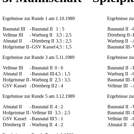
Ergebnisse zur Runde 1 am 1.10.1989
Ergebnisse z
Baunatal III
-
Baunatal II
1 : 5
Baunatal II
-
Vellmar III
-
Warburg II
3,5 : 2,5
Dörnberg II
-
Ahnatal II
-
Dörnberg II
3,5 : 2,5
Warburg II
-
Hofgeismar II
-
GSV Kassel
4,5 : 1,5
Baunatal III
-
Ergebnisse zur Runde 3 am 5.11.1989
Ergebnisse zu
Vellmar III
-
Baunatal II
0 : 6
Baunatal II
-
Ahnatal II
-
Baunatal III
4,5 : 1,5
Warburg II
-
Hofgeismar II
-
Warburg II
2,5 : 3,5
Baunatal III
-
GSV Kassel
-
Dörnberg II
2 : 4
Vellmar III
-
Ergebnisse zur Runde 5 am 3.12.1989
Ergebnisse zu
Ahnatal II
-
Baunatal II
4 : 2
Baunatal II
-
Hofgeismar II
-
Vellmar III
3,5 : 2,5
Baunatal III
-
GSV Kassel
-
Baunatal III
5 : 1
Vellmar III
-
Dörnberg II
-
Warburg II
4 : 2
Ahnatal II
-