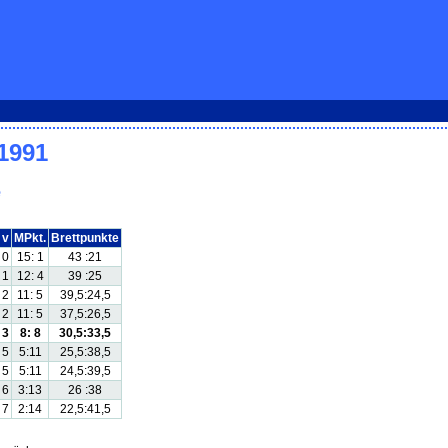
/1991
e
v
MPkt.
Brettpunkte
0
15: 1
43 :21
1
12: 4
39 :25
2
11: 5
39,5:24,5
2
11: 5
37,5:26,5
3
8: 8
30,5:33,5
5
5:11
25,5:38,5
5
5:11
24,5:39,5
6
3:13
26 :38
7
2:14
22,5:41,5