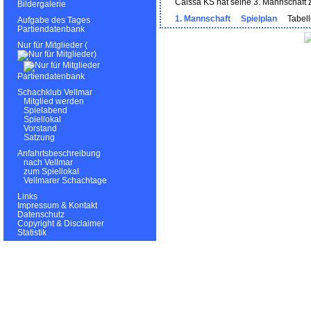
Caissa KS hat seine 3. Mannschaft
Bildergalerie
1. Mannschaft
Spielplan
Tabell
Aufgabe des Tages
Partiendatenbank
Nur für Mitglieder (
)
Partiendatenbank
Schachklub Vellmar
Mitglied werden
Spielabend
Spiellokal
Vorstand
Satzung
Anfahrtsbeschreibung
nach Vellmar
zum Spiellokal
Vellmarer Schachtage
Links
Impressum & Kontakt
Datenschutz
Copyright & Disclaimer
Statistik