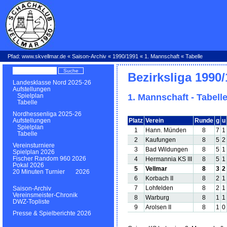
Pfad:
www.skvellmar.de
«
Saison-Archiv
«
1990/1991
«
1. Mannschaft
« Tabelle
Bezirksliga 1990
Landesklasse Nord 2025-26
Aufstellungen
1. Mannschaft - Tabell
Spielplan
Tabelle
Nordhessenliga 2025-26
Platz
Verein
Runde
g
u
Aufstellungen
Spielplan
1
Hann. Münden
8
7
1
Tabelle
2
Kaufungen
8
5
2
Vereinsturniere
3
Bad Wildungen
8
5
1
Spielplan 2026
Fischer Random 960 2026
4
Hermannia KS III
8
5
1
Pokal 2026
5
Vellmar
8
3
2
20 Minuten Turnier 2026
6
Korbach II
8
2
1
7
Lohfelden
8
2
1
Saison-Archiv
Vereinsmeister-Chronik
8
Warburg
8
1
1
DWZ-Topliste
9
Arolsen II
8
1
0
Presse & Spielberichte 2026