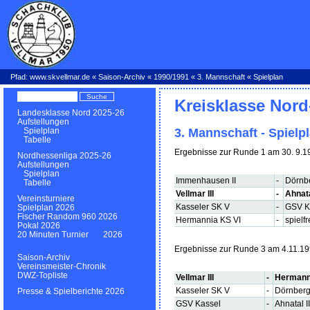
Pfad:
www.skvellmar.de
«
Saison-Archiv
«
1990/1991
«
3. Mannschaft
« Spielplan
Kreisklasse Nord
Landesklasse Nord 2025-26
Aufstellungen
3. Mannschaft - Spielp
Spielplan
Tabelle
Ergebnisse zur Runde 1 am 30. 9.1
Nordhessenliga 2025-26
Aufstellungen
Spielplan
Immenhausen II
-
Dörnbe
Tabelle
Vellmar III
-
Ahnata
Vereinsturniere
Kasseler SK V
-
GSV K
Spielplan 2026
Fischer Random 960 2026
Hermannia KS VI
-
spielfr
Pokal 2026
20 Minuten Turnier 2026
Ergebnisse zur Runde 3 am 4.11.1
Saison-Archiv
Vereinsmeister-Chronik
DWZ-Topliste
Vellmar III
-
Hermann
Kasseler SK V
-
Dörnberg 
Presse & Spielberichte 2026
GSV Kassel
-
Ahnatal II