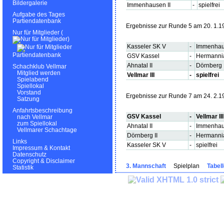
Bildergalerie
Immenhausen II
-
spielfrei
Aufgabe des Tages
Partiendatenbank
Ergebnisse zur Runde 5 am 20. 1.1
Nur für Mitglieder (
)
Kasseler SK V
-
Immenhaus
Partiendatenbank
GSV Kassel
-
Hermanni
Ahnatal II
-
Dörnberg I
Schachklub Vellmar
Mitglied werden
Vellmar III
-
spielfrei
Spielabend
Spiellokal
Vorstand
Ergebnisse zur Runde 7 am 24. 2.1
Satzung
Anfahrtsbeschreibung
GSV Kassel
-
Vellmar III
nach Vellmar
zum Spiellokal
Ahnatal II
-
Immenhaus
Vellmarer Schachtage
Dörnberg II
-
Hermanni
Links
Kasseler SK V
-
spielfrei
Impressum & Kontakt
Datenschutz
Copyright & Disclaimer
3. Mannschaft
Spielplan
Tabel
Statistik