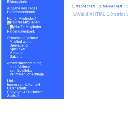
Bildergalerie
1. Mannschaft
2. Mannschaft
S
Aufgabe des Tages
Partiendatenbank
Nur für Mitglieder (
)
Partiendatenbank
Schachklub Vellmar
Mitglied werden
Spielabend
Spiellokal
Vorstand
Satzung
Anfahrtsbeschreibung
nach Vellmar
zum Spiellokal
Vellmarer Schachtage
Links
Impressum & Kontakt
Datenschutz
Copyright & Disclaimer
Statistik