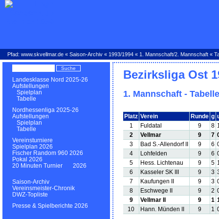
Pfad:
www.skvellmar.de
«
Saison-Archiv
«
1993/1994
«
1. Mannschaft
/
2. Mannschaft
« Ta
Bezirksliga Ost 
Landesklasse Nord 2025-26
Aufstellungen
1. Mannschaft - Tabell
Spielplan
Tabelle
Nordhessenliga 2025-26
Platz
Verein
Runde
g
Aufstellungen
Spielplan
1
Fuldatal
9
8
Tabelle
2
Vellmar
9
7
Vereinsturniere
3
Bad S.-Allendorf II
9
6
Spielplan 2026
Fischer Random 960 2026
4
Lohfelden
9
6
Pokal 2026
5
Hess. Lichtenau
9
5
20 Minuten Turnier 2026
6
Kasseler SK III
9
3
7
Kaufungen II
9
3
Saison-Archiv
Vereinsmeister-Chronik
8
Eschwege II
9
2
DWZ-Topliste
9
Vellmar II
9
1
Presse & Spielberichte 2026
10
Hann. Münden II
9
1