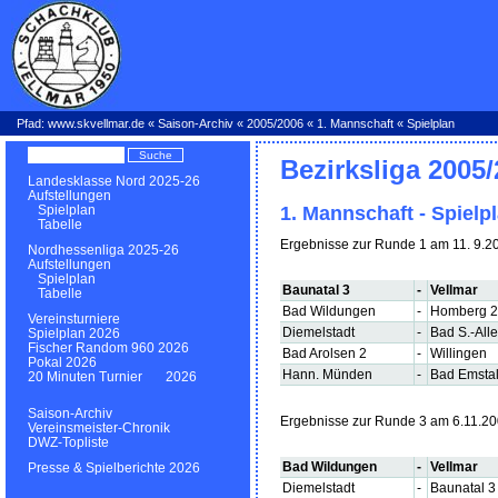
Pfad:
www.skvellmar.de
«
Saison-Archiv
«
2005/2006
«
1. Mannschaft
« Spielplan
Bezirksliga 2005
Landesklasse Nord 2025-26
Aufstellungen
1. Mannschaft - Spielp
Spielplan
Tabelle
Ergebnisse zur Runde 1 am 11. 9.2
Nordhessenliga 2025-26
Aufstellungen
Spielplan
Baunatal 3
-
Vellmar
Tabelle
Bad Wildungen
-
Homberg 2
Vereinsturniere
Diemelstadt
-
Bad S.-Alle
Spielplan 2026
Fischer Random 960 2026
Bad Arolsen 2
-
Willingen
Pokal 2026
Hann. Münden
-
Bad Emsta
20 Minuten Turnier 2026
Saison-Archiv
Ergebnisse zur Runde 3 am 6.11.2
Vereinsmeister-Chronik
DWZ-Topliste
Bad Wildungen
-
Vellmar
Presse & Spielberichte 2026
Diemelstadt
-
Baunatal 3