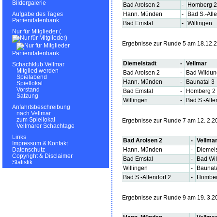
Bildergalerie
Bad Arolsen 2
-
Homberg 2
Hann. Münden
-
Bad S.-Alle
Aufgabe des Tages
Partiendatenbank
Bad Emstal
-
Willingen
Nur für Mitglieder (
)
Ergebnisse zur Runde 5 am 18.12.
Partiendatenbank
Diemelstadt
-
Vellmar
Schachklub Vellmar
Mitglied werden
Bad Arolsen 2
-
Bad Wildu
Spielabend
Hann. Münden
-
Baunatal 3
Spiellokal
Vorstand
Bad Emstal
-
Homberg 2
Satzung
Willingen
-
Bad S.-Alle
Anfahrtsbeschreibung
nach Vellmar
zum Spiellokal
Ergebnisse zur Runde 7 am 12. 2.2
Vellmarer Schachtage
Links
Bad Arolsen 2
-
Vellma
Impressum & Kontakt
Hann. Münden
-
Diemels
Datenschutz
Copyright & Disclaimer
Bad Emstal
-
Bad Wi
Statistik
Willingen
-
Baunata
Bad S.-Allendorf 2
-
Homber
Ergebnisse zur Runde 9 am 19. 3.2