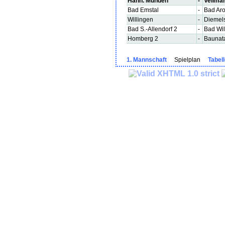
Hann. Münden
-
Vellma
Bad Emstal
-
Bad Aro
Willingen
-
Diemels
Bad S.-Allendorf 2
-
Bad Wi
Homberg 2
-
Baunata
1. Mannschaft
Spielplan
Tabel