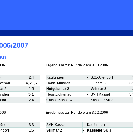
2006/2007
lan
006
Ergebnisse zur Runde 2 am 8.10.2006
en
2:4
Kaufungen
-
B.S.-Allendorf
htenau
4,5:1,5
Hann. Münden
-
Fuldatal 2
3,
ar 2
1:5
Hofgeismar 2
-
Vellmar 2
ünden
5:1
Hess.Lichtenau
-
SVH Kassel
3,
ndorf
2:4
Caissa Kassel 4
-
Kasseler SK 3
2006
Ergebnisse zur Runde 5 am 3.12.2006
Münden
3:3
SVH Kassel
-
Kaufungen
endorf
1:5
Vellmar 2
-
Kasseler SK 3