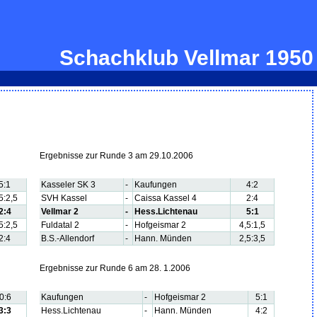
Schachklub Vellmar 1950
Ergebnisse zur Runde 3 am 29.10.2006
5:1
Kasseler SK 3
-
Kaufungen
4:2
5:2,5
SVH Kassel
-
Caissa Kassel 4
2:4
2:4
Vellmar 2
-
Hess.Lichtenau
5:1
5:2,5
Fuldatal 2
-
Hofgeismar 2
4,5:1,5
2:4
B.S.-Allendorf
-
Hann. Münden
2,5:3,5
Ergebnisse zur Runde 6 am 28. 1.2006
0:6
Kaufungen
-
Hofgeismar 2
5:1
3:3
Hess.Lichtenau
-
Hann. Münden
4:2