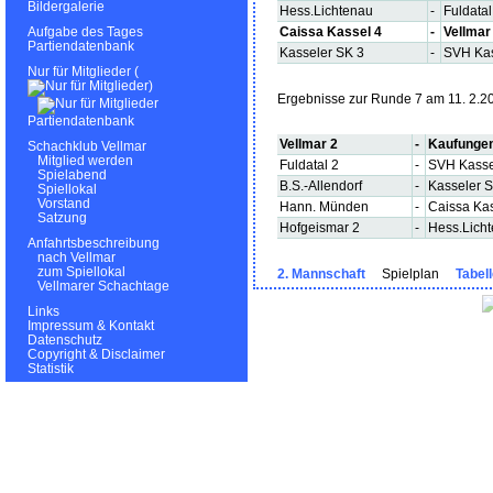
Bildergalerie
Hess.Lichtenau
-
Fuldatal
Caissa Kassel 4
-
Vellmar
Aufgabe des Tages
Partiendatenbank
Kasseler SK 3
-
SVH Ka
Nur für Mitglieder (
)
Ergebnisse zur Runde 7 am 11. 2.2
Partiendatenbank
Vellmar 2
-
Kaufunge
Schachklub Vellmar
Mitglied werden
Fuldatal 2
-
SVH Kasse
Spielabend
B.S.-Allendorf
-
Kasseler 
Spiellokal
Vorstand
Hann. Münden
-
Caissa Kas
Satzung
Hofgeismar 2
-
Hess.Lich
Anfahrtsbeschreibung
nach Vellmar
zum Spiellokal
2. Mannschaft
Spielplan
Tabel
Vellmarer Schachtage
Links
Impressum & Kontakt
Datenschutz
Copyright & Disclaimer
Statistik