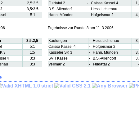
 2
2,5:3,5
Fuldatal 2
-
Caissa Kassel 4
1,
 2
3,5:2,5
B.S.-Allendorf
-
Hess.Lichtenau
ssel
5:1
Hann. Münden
-
Hofgeismar 2
4,
006
Ergebnisse zur Runde 8 am 11. 3.2006
n
3,5:2,5
Kaufungen
-
Hess.Lichtenau
3,
l
5:1
Caissa Kassel 4
-
Hofgeismar 2
SK 3
1:5
Kasseler SK 3
-
Hann. Münden
3,
sel 4
3:3
SVH Kassel
-
B.S.-Allendorf
3,
tenau
3:3
Vellmar 2
-
Fuldatal 2
le