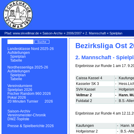
Pfad:
www.skvellmar.de
«
Saison-Archiv
«
2006/2007
«
2. Mannschaft
« Spielplan
Bezirksliga Ost 
Landesklasse Nord 2025-26
Aufstellungen
2. Mannschaft - Spielp
Spielplan
Tabelle
Ergebnisse zur Runde 1 am 17. 9.2
Nordhessenliga 2025-26
Aufstellungen
Spielplan
Caissa Kassel 4
-
Kaufung
Tabelle
Kasseler SK 3
-
Hess.Lic
Vereinsturniere
SVH Kassel
-
Hofgeism
Spielplan 2026
Fischer Random 960 2026
Vellmar 2
-
Hann. M
Pokal 2026
Fuldatal 2
-
B.S.-Alle
20 Minuten Turnier 2026
Saison-Archiv
Ergebnisse zur Runde 4 am 12.11.
Vereinsmeister-Chronik
DWZ-Topliste
Kaufungen
-
Hann. 
Presse & Spielberichte 2026
Hofgeismar 2
-
B.S.-All