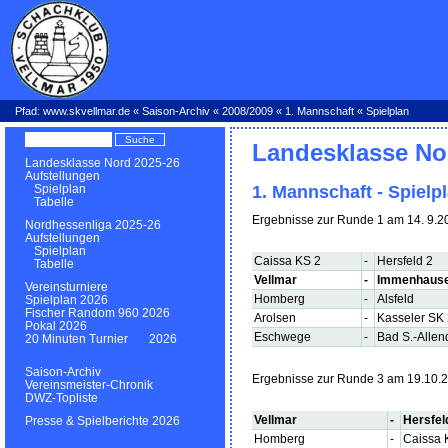
Pfad:
www.skvellmar.de
«
Saison-Archiv
«
2008/2009
«
1. Mannschaft
« Spielplan
Landesklasse No
Landesklasse Nord 2025-26
Aufstellungen
1. Mannschaft - Spielp
Spielplan
Tabelle
Ergebnisse zur Runde 1 am 14. 9.2
Nordhessenliga 2025-26
Aufstellungen
Spielplan
Caissa KS 2
-
Hersfeld 2
Tabelle
Vellmar
-
Immenhaus
Vereinsturniere
Homberg
-
Alsfeld
Spielplan 2026
Fischer Random 960 2026
Arolsen
-
Kasseler SK
Pokal 2026
Eschwege
-
Bad S.-Allen
20 Minuten Turnier 2026
Saison-Archiv
Ergebnisse zur Runde 3 am 19.10.
Vereinsmeister-Chronik
DWZ-Topliste
Vellmar
-
Hersfel
Presse & Spielberichte 2026
Homberg
-
Caissa 