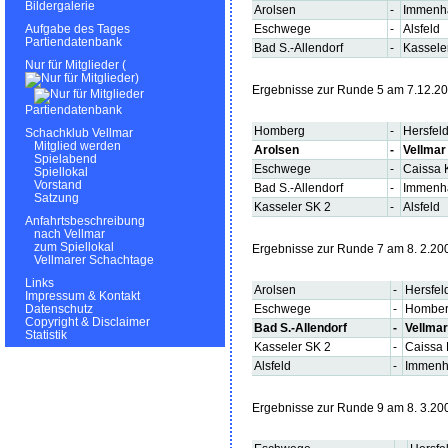
Bildergalerie
Arolsen
-
Immenh
Eschwege
-
Alsfeld
Aufgabe des Tages
Partiendatenbank
Bad S.-Allendorf
-
Kassele
Nur für Mitglieder (
)
Ergebnisse zur Runde 5 am 7.12.2
Partiendatenbank
Homberg
-
Hersfeld
Schachklub Vellmar
Mitglied werden
Arolsen
-
Vellmar
Spielabend
Eschwege
-
Caissa 
Spiellokal
Vorstand
Bad S.-Allendorf
-
Immenh
Satzung
Kasseler SK 2
-
Alsfeld
Anfahrtsbeschreibung
nach Vellmar
zum Spiellokal
Ergebnisse zur Runde 7 am 8. 2.20
Vellmarer Schachtage
Links
Arolsen
-
Hersfel
Impressum & Kontakt
Eschwege
-
Hombe
Datenschutz
Copyright & Disclaimer
Bad S.-Allendorf
-
Vellmar
Statistik
Kasseler SK 2
-
Caissa 
Alsfeld
-
Immenh
Ergebnisse zur Runde 9 am 8. 3.20