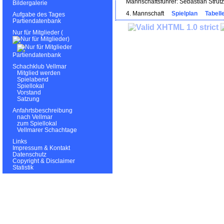
Mannschaftsführer: Sebastian Strut
Bildergalerie
4. Mannschaft
Spielplan
Tabell
Aufgabe des Tages
Partiendatenbank
Nur für Mitglieder (
)
Partiendatenbank
Schachklub Vellmar
Mitglied werden
Spielabend
Spiellokal
Vorstand
Satzung
Anfahrtsbeschreibung
nach Vellmar
zum Spiellokal
Vellmarer Schachtage
Links
Impressum & Kontakt
Datenschutz
Copyright & Disclaimer
Statistik