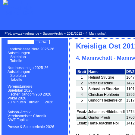
Pfad:
www.skvellmar.de
«
Saison-Archiv
«
2011/2012
« 4. Mannschaft
Kreisliga Ost 201
Landesklasse Nord 2025-26
Aufstellungen
4. Mannschaft - Manns
Spielplan
Tabelle
Nordhessenliga 2025-26
Brett
Name
DWZ
Aufstellungen
Spielplan
1
Helmut Strutzke
1647
Tabelle
2
Peter Blaschke
1427
Vereinsturniere
3
Sebastian Strutzke
1101
Spielplan 2026
Fischer Random 960 2026
4
Christian Hohlbein
1296
Pokal 2026
5
Gundolf Heidenreich
1317
20 Minuten Turnier 2026
Ersatz
Johannes Hildebrandt
1274
Saison-Archiv
Vereinsmeister-Chronik
Ersatz
Günter Preuß
1706
DWZ-Topliste
Ersatz
Hans-Joachim Noll
1412
Presse & Spielberichte 2026