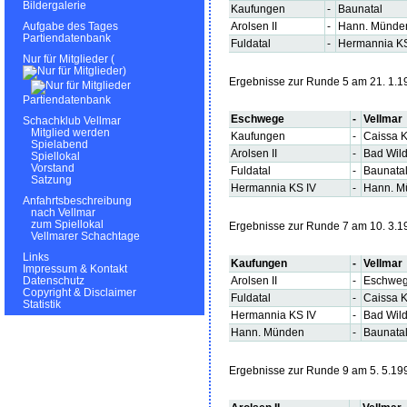
Bildergalerie
Kaufungen
-
Baunatal
Arolsen II
-
Hann. Münde
Aufgabe des Tages
Partiendatenbank
Fuldatal
-
Hermannia KS
Nur für Mitglieder (
)
Ergebnisse zur Runde 5 am 21. 1.1
Partiendatenbank
Eschwege
-
Vellmar
Schachklub Vellmar
Mitglied werden
Kaufungen
-
Caissa K
Spielabend
Arolsen II
-
Bad Wil
Spiellokal
Vorstand
Fuldatal
-
Baunata
Satzung
Hermannia KS IV
-
Hann. M
Anfahrtsbeschreibung
nach Vellmar
zum Spiellokal
Ergebnisse zur Runde 7 am 10. 3.1
Vellmarer Schachtage
Links
Kaufungen
-
Vellmar
Impressum & Kontakt
Arolsen II
-
Eschwe
Datenschutz
Copyright & Disclaimer
Fuldatal
-
Caissa K
Statistik
Hermannia KS IV
-
Bad Wil
Hann. Münden
-
Baunata
Ergebnisse zur Runde 9 am 5. 5.19