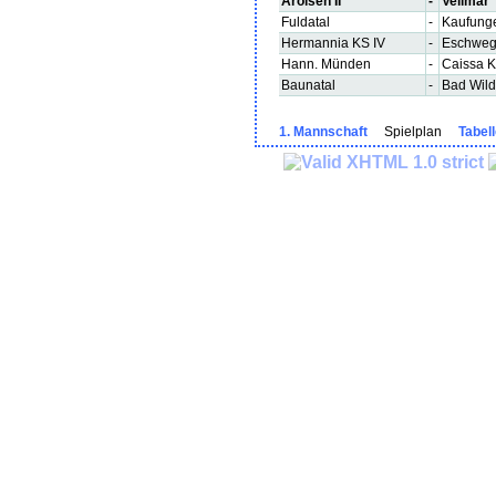
Arolsen II
-
Vellmar
Fuldatal
-
Kaufung
Hermannia KS IV
-
Eschwe
Hann. Münden
-
Caissa K
Baunatal
-
Bad Wil
1. Mannschaft
Spielplan
Tabel