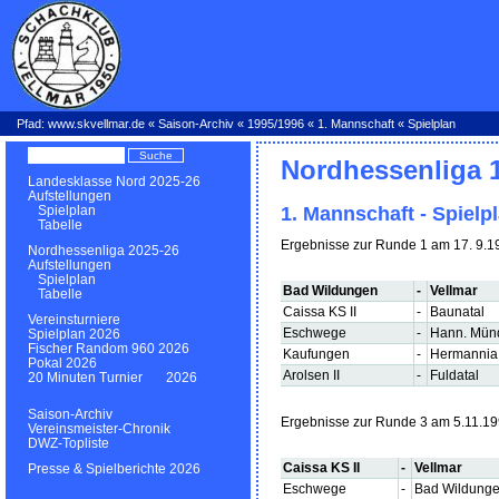
Pfad:
www.skvellmar.de
«
Saison-Archiv
«
1995/1996
«
1. Mannschaft
« Spielplan
Nordhessenliga 
Landesklasse Nord 2025-26
Aufstellungen
1. Mannschaft - Spielp
Spielplan
Tabelle
Ergebnisse zur Runde 1 am 17. 9.1
Nordhessenliga 2025-26
Aufstellungen
Spielplan
Bad Wildungen
-
Vellmar
Tabelle
Caissa KS II
-
Baunatal
Vereinsturniere
Eschwege
-
Hann. Mün
Spielplan 2026
Fischer Random 960 2026
Kaufungen
-
Hermannia
Pokal 2026
Arolsen II
-
Fuldatal
20 Minuten Turnier 2026
Saison-Archiv
Ergebnisse zur Runde 3 am 5.11.1
Vereinsmeister-Chronik
DWZ-Topliste
Caissa KS II
-
Vellmar
Presse & Spielberichte 2026
Eschwege
-
Bad Wildung