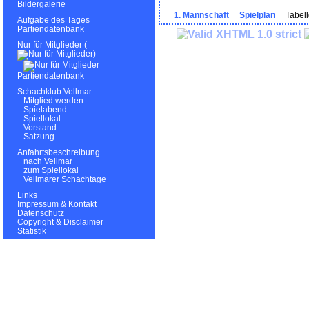
Bildergalerie
1. Mannschaft
Spielplan
Tabell
Aufgabe des Tages
Partiendatenbank
Nur für Mitglieder (
)
Partiendatenbank
Schachklub Vellmar
Mitglied werden
Spielabend
Spiellokal
Vorstand
Satzung
Anfahrtsbeschreibung
nach Vellmar
zum Spiellokal
Vellmarer Schachtage
Links
Impressum & Kontakt
Datenschutz
Copyright & Disclaimer
Statistik