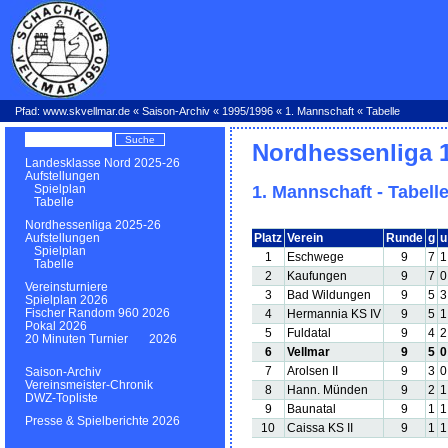
Pfad:
www.skvellmar.de
«
Saison-Archiv
«
1995/1996
«
1. Mannschaft
« Tabelle
Nordhessenliga 
Landesklasse Nord 2025-26
Aufstellungen
1. Mannschaft - Tabell
Spielplan
Tabelle
Nordhessenliga 2025-26
Platz
Verein
Runde
g
u
Aufstellungen
Spielplan
1
Eschwege
9
7
1
Tabelle
2
Kaufungen
9
7
0
Vereinsturniere
3
Bad Wildungen
9
5
3
Spielplan 2026
Fischer Random 960 2026
4
Hermannia KS IV
9
5
1
Pokal 2026
5
Fuldatal
9
4
2
20 Minuten Turnier 2026
6
Vellmar
9
5
0
7
Arolsen II
9
3
0
Saison-Archiv
Vereinsmeister-Chronik
8
Hann. Münden
9
2
1
DWZ-Topliste
9
Baunatal
9
1
1
Presse & Spielberichte 2026
10
Caissa KS II
9
1
1