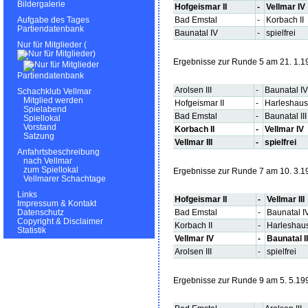
Bildergalerie
Hofgeismar II
-
Vellmar IV
Bad Emstal
-
Korbach II
Aufgabe des Tages
Partiendatenbank
Baunatal IV
-
spielfrei
Nur für Mitglieder (
)
Ergebnisse zur Runde 5 am 21. 1.1
Partiendatenbank
Arolsen III
-
Baunatal IV
Schachklub Vellmar
Mitglied werden
Hofgeismar II
-
Harleshau
Spielabend
Bad Emstal
-
Baunatal III
Spiellokal
Vorstand
Korbach II
-
Vellmar IV
Satzung
Vellmar III
-
spielfrei
Anfahrtsbeschreibung
nach Vellmar
zum Spiellokal
Ergebnisse zur Runde 7 am 10. 3.1
Vellmarer Schachtage
Links
Hofgeismar II
-
Vellmar III
Impressum & Kontakt
Bad Emstal
-
Baunatal I
Datenschutz
Copyright & Disclaimer
Korbach II
-
Harleshau
Statistik
Vellmar IV
-
Baunatal II
Arolsen III
-
spielfrei
Ergebnisse zur Runde 9 am 5. 5.19