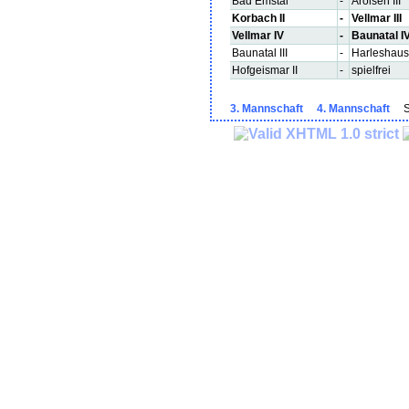
Bad Emstal
-
Arolsen III
Korbach II
-
Vellmar III
Vellmar IV
-
Baunatal I
Baunatal III
-
Harleshau
Hofgeismar II
-
spielfrei
3. Mannschaft
4. Mannschaft
Sp