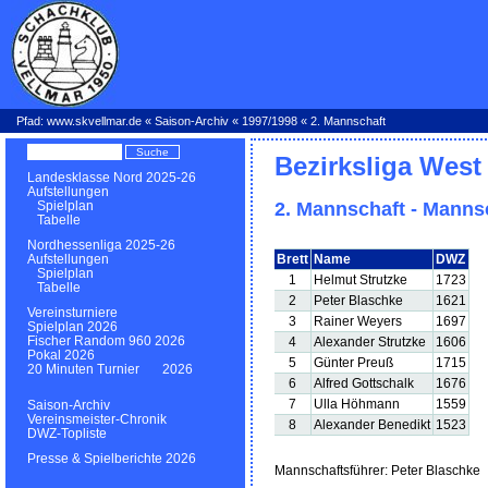
Pfad:
www.skvellmar.de
«
Saison-Archiv
«
1997/1998
« 2. Mannschaft
Bezirksliga West
Landesklasse Nord 2025-26
Aufstellungen
2. Mannschaft - Manns
Spielplan
Tabelle
Nordhessenliga 2025-26
Brett
Name
DWZ
Aufstellungen
Spielplan
1
Helmut Strutzke
1723
Tabelle
2
Peter Blaschke
1621
Vereinsturniere
3
Rainer Weyers
1697
Spielplan 2026
Fischer Random 960 2026
4
Alexander Strutzke
1606
Pokal 2026
5
Günter Preuß
1715
20 Minuten Turnier 2026
6
Alfred Gottschalk
1676
7
Ulla Höhmann
1559
Saison-Archiv
Vereinsmeister-Chronik
8
Alexander Benedikt
1523
DWZ-Topliste
Presse & Spielberichte 2026
Mannschaftsführer: Peter Blaschke