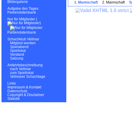
Bildergalerie
1. Mannschaft
2. Mannschaft
S
Aufgabe des Tages
Partiendatenbank
Nur für Mitglieder (
)
Partiendatenbank
Schachklub Vellmar
Mitglied werden
Spielabend
Spiellokal
Vorstand
Satzung
Anfahrtsbeschreibung
nach Vellmar
zum Spiellokal
Vellmarer Schachtage
Links
Impressum & Kontakt
Datenschutz
Copyright & Disclaimer
Statistik