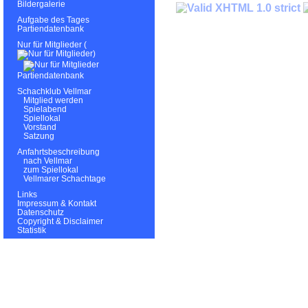
Bildergalerie
Aufgabe des Tages
Partiendatenbank
Nur für Mitglieder (
)
Partiendatenbank
Schachklub Vellmar
Mitglied werden
Spielabend
Spiellokal
Vorstand
Satzung
Anfahrtsbeschreibung
nach Vellmar
zum Spiellokal
Vellmarer Schachtage
Links
Impressum & Kontakt
Datenschutz
Copyright & Disclaimer
Statistik