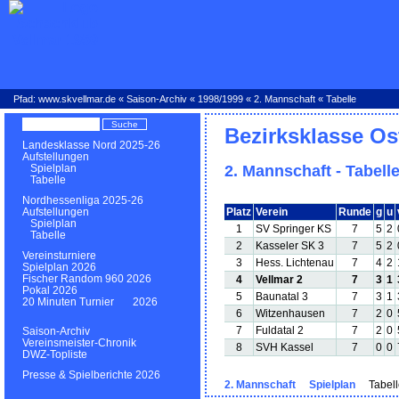
Pfad:
www.skvellmar.de
«
Saison-Archiv
«
1998/1999
«
2. Mannschaft
« Tabelle
Bezirksklasse Os
Landesklasse Nord 2025-26
Aufstellungen
2. Mannschaft - Tabell
Spielplan
Tabelle
Nordhessenliga 2025-26
Platz
Verein
Runde
g
u
Aufstellungen
Spielplan
1
SV Springer KS
7
5
2
Tabelle
2
Kasseler SK 3
7
5
2
Vereinsturniere
3
Hess. Lichtenau
7
4
2
Spielplan 2026
Fischer Random 960 2026
4
Vellmar 2
7
3
1
Pokal 2026
5
Baunatal 3
7
3
1
20 Minuten Turnier 2026
6
Witzenhausen
7
2
0
7
Fuldatal 2
7
2
0
Saison-Archiv
Vereinsmeister-Chronik
8
SVH Kassel
7
0
0
DWZ-Topliste
Presse & Spielberichte 2026
2. Mannschaft
Spielplan
Tabell