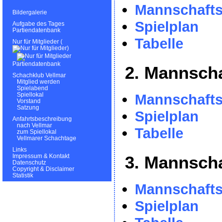
Mannschafts
Bildergalerie
Spielplan
Aufgabe des Tages
Partiendatenbank
Tabelle
Nur für Mitglieder (
)
Partiendatenbank
2. Mannscha
Schachklub Vellmar
Mitglied werden
Spielabend
Mannschafts
Spiellokal
Vorstand
Satzung
Spielplan
Anfahrtsbeschreibung
nach Vellmar
Tabelle
zum Spiellokal
Vellmarer Schachtage
Links
3. Mannscha
Impressum & Kontakt
Datenschutz
Copyright & Disclaimer
Statistik
Mannschafts
Spielplan