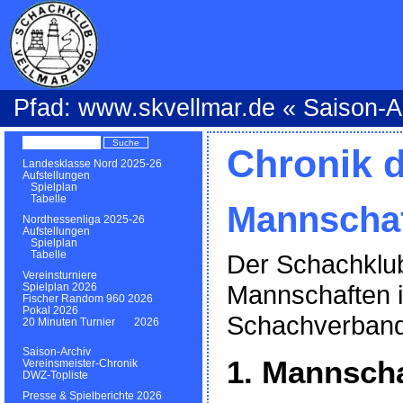
Pfad:
www.skvellmar.de
«
Saison-A
Chronik 
Landesklasse Nord 2025-26
Aufstellungen
Spielplan
Tabelle
Mannschaf
Nordhessenliga 2025-26
Aufstellungen
Spielplan
Tabelle
Der Schachklub 
Vereinsturniere
Mannschaften 
Spielplan 2026
Fischer Random 960 2026
Pokal 2026
Schachverband
20 Minuten Turnier 2026
Saison-Archiv
1. Mannscha
Vereinsmeister-Chronik
DWZ-Topliste
Presse & Spielberichte 2026