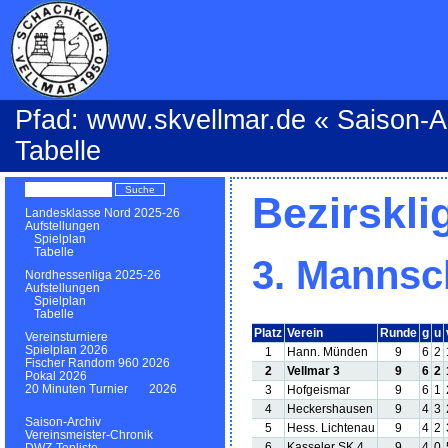
Pfad:
www.skvellmar.de
«
Saison-A
Tabelle
Bezirskli
Landesklasse Nord 2025-26
Aufstellungen
Spielplan
Tabelle
3. Mannsch
Nordhessenliga 2025-26
Aufstellungen
Spielplan
Tabelle
Platz
Verein
Runde
g
u
Vereinsturniere
Spielplan 2026
1
Hann. Münden
9
6
2
Fischer Random 960 2026
2
Vellmar 3
9
6
2
Pokal 2026
20 Minuten Turnier 2026
3
Hofgeismar
9
6
1
4
Heckershausen
9
4
3
Saison-Archiv
5
Hess. Lichtenau
9
4
2
Vereinsmeister-Chronik
6
Kasseler SK 4
9
4
0