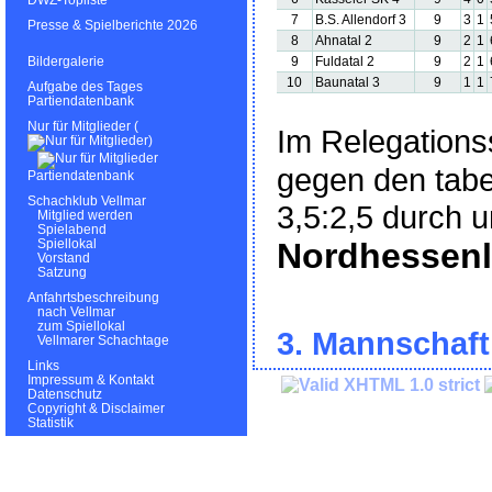
DWZ-Topliste
7
B.S. Allendorf 3
9
3
1
Presse & Spielberichte 2026
8
Ahnatal 2
9
2
1
9
Fuldatal 2
9
2
1
Bildergalerie
10
Baunatal 3
9
1
1
Aufgabe des Tages
Partiendatenbank
Nur für Mitglieder (
Im Relegations
)
gegen den tabe
Partiendatenbank
Schachklub Vellmar
3,5:2,5 durch u
Mitglied werden
Spielabend
Nordhessenl
Spiellokal
Vorstand
Satzung
Anfahrtsbeschreibung
nach Vellmar
zum Spiellokal
3. Mannschaft
Vellmarer Schachtage
Links
Impressum & Kontakt
Datenschutz
Copyright & Disclaimer
Statistik