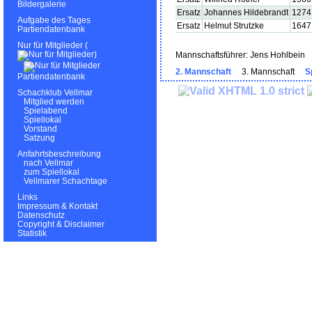
Bildergalerie
Ersatz
Johannes Hildebrandt
1274
Aufgabe des Tages
Ersatz
Helmut Strutzke
1647
Partiendatenbank
Nur für Mitglieder (
)
Mannschaftsführer: Jens Hohlbein
2. Mannschaft
3. Mannschaft
S
Partiendatenbank
Schachklub Vellmar
Mitglied werden
Spielabend
Spiellokal
Vorstand
Satzung
Anfahrtsbeschreibung
nach Vellmar
zum Spiellokal
Vellmarer Schachtage
Links
Impressum & Kontakt
Datenschutz
Copyright & Disclaimer
Statistik