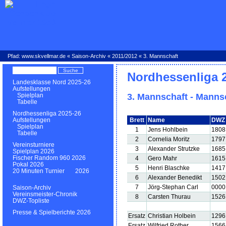
Pfad:
www.skvellmar.de
«
Saison-Archiv
«
2011/2012
« 3. Mannschaft
Nordhessenliga 
Landesklasse Nord 2025-26
Aufstellungen
3. Mannschaft - Manns
Spielplan
Tabelle
Nordhessenliga 2025-26
Brett
Name
DWZ
Aufstellungen
Spielplan
1
Jens Hohlbein
1808
Tabelle
2
Cornelia Moritz
1797
Vereinsturniere
3
Alexander Strutzke
1685
Spielplan 2026
Fischer Random 960 2026
4
Gero Mahr
1615
Pokal 2026
5
Henri Blaschke
1417
20 Minuten Turnier 2026
6
Alexander Benedikt
1502
7
Jörg-Stephan Carl
0000
Saison-Archiv
Vereinsmeister-Chronik
8
Carsten Thurau
1526
DWZ-Topliste
Presse & Spielberichte 2026
Ersatz
Christian Holbein
1296
Ersatz
Wilfried Rother
1566