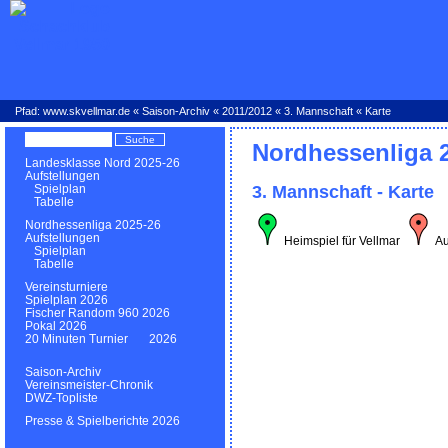
Pfad:
www.skvellmar.de
«
Saison-Archiv
«
2011/2012
«
3. Mannschaft
« Karte
Nordhessenliga 
Landesklasse Nord 2025-26
Aufstellungen
3. Mannschaft - Karte
Spielplan
Tabelle
Nordhessenliga 2025-26
Aufstellungen
Heimspiel für Vellmar
Au
Spielplan
Tabelle
Vereinsturniere
Spielplan 2026
Fischer Random 960 2026
Pokal 2026
20 Minuten Turnier 2026
Saison-Archiv
Vereinsmeister-Chronik
DWZ-Topliste
Presse & Spielberichte 2026