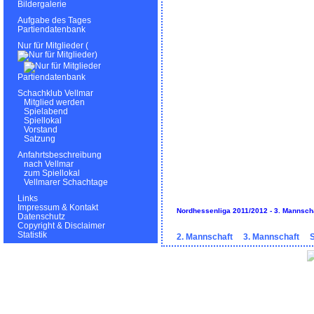
Bildergalerie
Aufgabe des Tages
Partiendatenbank
Nur für Mitglieder (
)
Partiendatenbank
Schachklub Vellmar
Mitglied werden
Spielabend
Spiellokal
Vorstand
Satzung
Anfahrtsbeschreibung
nach Vellmar
zum Spiellokal
Vellmarer Schachtage
Links
Impressum & Kontakt
Nordhessenliga 2011/2012 - 3. Mannsch
Datenschutz
Copyright & Disclaimer
Statistik
2. Mannschaft
3. Mannschaft
S