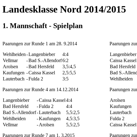
Landesklasse Nord 2014/2015
1. Mannschaft - Spielplan
Paarungen zur Runde 1 am 28. 9.2014
Paarungen zu
Wehlheiden
-
Langenbieber
4:4
Langenbieber
Vellmar
-
Bad S.-Allendorf
6:2
Caissa Kassel
Arolsen
-
Bad Hersfeld
3,5:4,5
Bad Hersfeld
Kaufungen
-
Caissa Kassel
2,5:5,5
Bad S.-Allend
Lauterbach
-
Fulda 2
3:5
Wehlheiden
Paarungen zur Runde 4 am 14.12.2014
Paarungen zu
Langenbieber
-
Caissa Kassel
4:4
Arolsen
Bad Hersfeld
-
Fulda 2
4:4
Kaufungen
Bad S.-Allendorf
-
Lauterbach
5,5:2,5
Lauterbach
Wehlheiden
-
Kaufungen
4,5:3,5
Fulda 2
Vellmar
-
Arolsen
5,5:2,5
Caissa Kassel
Paarungen zur Runde 7 am 1. 3.2015
Paarungen zu