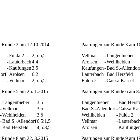
r Runde 2 am 12.10.2014
Paarungen zur Runde 3 am 1
-
Fulda 2
2,5:5,5
Vellmar
-
Langenbieber
-
Lauterbach
4:4
Arolsen
-
Wehlheiden
-
Kaufungen
3:5
Kaufungen
-
Bad S.-Allendor
orf
-
Arolsen
6:2
Lauterbach
-
Bad Hersfeld
-
Vellmar
2,5:5,5
Fulda 2
-
Caissa Kassel
r Runde 5 am 25. 1.2015
Paarungen zur Runde 6 am 8.
-
Langenbieber
3:5
Langenbieber
-
Bad Hersf
-
Vellmar
3:5
Bad S.-Allendorf
-
Caissa Kas
-
Wehlheiden
3:5
Wehlheiden
-
Fulda 2
-
Bad S.-Allendorf
6,5:1,5
Vellmar
-
Lauterbac
-
Bad Hersfeld
4,5:3,5
Arolsen
-
Kaufunge
r Runde 8 am 22. 3.2015
Paarungen zur Runde 9 am 1