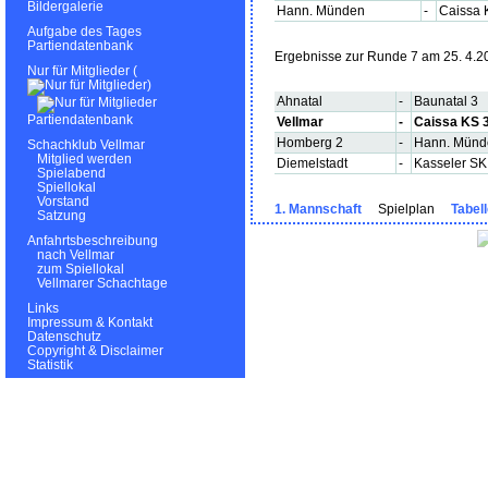
Bildergalerie
Hann. Münden
-
Caissa 
Aufgabe des Tages
Partiendatenbank
Ergebnisse zur Runde 7 am 25. 4.2
Nur für Mitglieder (
)
Ahnatal
-
Baunatal 3
Partiendatenbank
Vellmar
-
Caissa KS 
Homberg 2
-
Hann. Münd
Schachklub Vellmar
Mitglied werden
Diemelstadt
-
Kasseler SK
Spielabend
Spiellokal
Vorstand
1. Mannschaft
Spielplan
Tabel
Satzung
Anfahrtsbeschreibung
nach Vellmar
zum Spiellokal
Vellmarer Schachtage
Links
Impressum & Kontakt
Datenschutz
Copyright & Disclaimer
Statistik