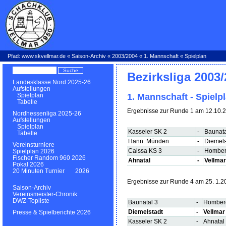
Pfad:
www.skvellmar.de
«
Saison-Archiv
«
2003/2004
«
1. Mannschaft
« Spielplan
Bezirksliga 2003
Landesklasse Nord 2025-26
Aufstellungen
1. Mannschaft - Spielp
Spielplan
Tabelle
Ergebnisse zur Runde 1 am 12.10.
Nordhessenliga 2025-26
Aufstellungen
Spielplan
Kasseler SK 2
-
Baunata
Tabelle
Hann. Münden
-
Diemels
Vereinsturniere
Caissa KS 3
-
Homber
Spielplan 2026
Fischer Random 960 2026
Ahnatal
-
Vellmar
Pokal 2026
20 Minuten Turnier 2026
Ergebnisse zur Runde 4 am 25. 1.2
Saison-Archiv
Vereinsmeister-Chronik
DWZ-Topliste
Baunatal 3
-
Homber
Diemelstadt
-
Vellmar
Presse & Spielberichte 2026
Kasseler SK 2
-
Ahnatal