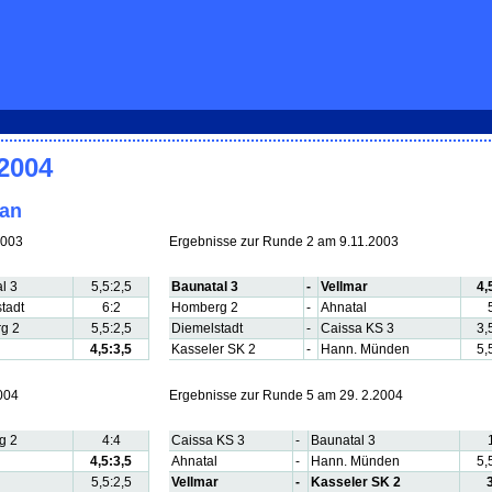
/2004
lan
2003
Ergebnisse zur Runde 2 am 9.11.2003
l 3
5,5:2,5
Baunatal 3
-
Vellmar
4,
tadt
6:2
Homberg 2
-
Ahnatal
g 2
5,5:2,5
Diemelstadt
-
Caissa KS 3
3,
4,5:3,5
Kasseler SK 2
-
Hann. Münden
5,
004
Ergebnisse zur Runde 5 am 29. 2.2004
g 2
4:4
Caissa KS 3
-
Baunatal 3
4,5:3,5
Ahnatal
-
Hann. Münden
5,
5,5:2,5
Vellmar
-
Kasseler SK 2