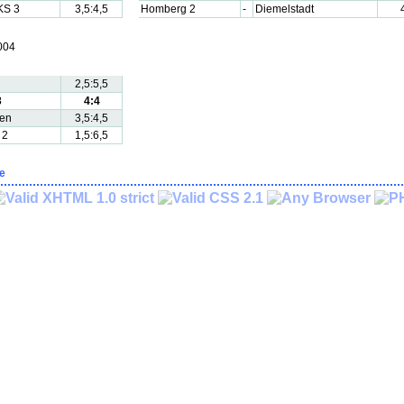
KS 3
3,5:4,5
Homberg 2
-
Diemelstadt
004
2,5:5,5
3
4:4
en
3,5:4,5
 2
1,5:6,5
le