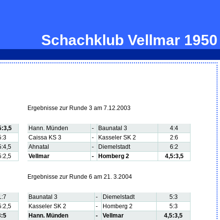
Schachklub Vellmar 1950
Ergebnisse zur Runde 3 am 7.12.2003
5:3,5
Hann. Münden
-
Baunatal 3
4:4
5:3
Caissa KS 3
-
Kasseler SK 2
2:6
5:4,5
Ahnatal
-
Diemelstadt
6:2
5:2,5
Vellmar
-
Homberg 2
4,5:3,5
Ergebnisse zur Runde 6 am 21. 3.2004
1:7
Baunatal 3
-
Diemelstadt
5:3
5:2,5
Kasseler SK 2
-
Homberg 2
5:3
3:5
Hann. Münden
-
Vellmar
4,5:3,5