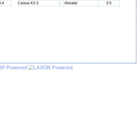
4:4
Caissa KS 3
-
Ahnatal
3:5